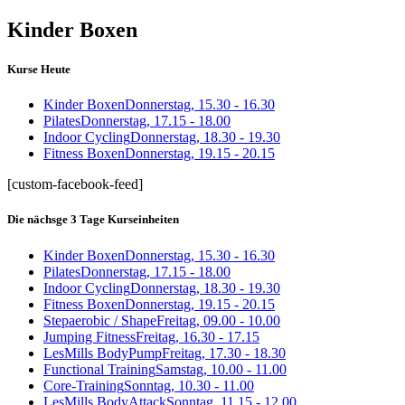
Kinder Boxen
Kurse Heute
Kinder Boxen
Donnerstag, 15.30 - 16.30
Pilates
Donnerstag, 17.15 - 18.00
Indoor Cycling
Donnerstag, 18.30 - 19.30
Fitness Boxen
Donnerstag, 19.15 - 20.15
[custom-facebook-feed]
Die nächsge 3 Tage Kurseinheiten
Kinder Boxen
Donnerstag, 15.30 - 16.30
Pilates
Donnerstag, 17.15 - 18.00
Indoor Cycling
Donnerstag, 18.30 - 19.30
Fitness Boxen
Donnerstag, 19.15 - 20.15
Stepaerobic / Shape
Freitag, 09.00 - 10.00
Jumping Fitness
Freitag, 16.30 - 17.15
LesMills BodyPump
Freitag, 17.30 - 18.30
Functional Training
Samstag, 10.00 - 11.00
Core-Training
Sonntag, 10.30 - 11.00
LesMills BodyAttack
Sonntag, 11.15 - 12.00