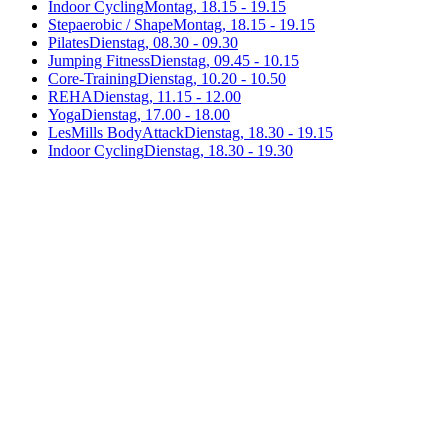
Indoor Cycling
Montag, 18.15 - 19.15
Stepaerobic / Shape
Montag, 18.15 - 19.15
Pilates
Dienstag, 08.30 - 09.30
Jumping Fitness
Dienstag, 09.45 - 10.15
Core-Training
Dienstag, 10.20 - 10.50
REHA
Dienstag, 11.15 - 12.00
Yoga
Dienstag, 17.00 - 18.00
LesMills BodyAttack
Dienstag, 18.30 - 19.15
Indoor Cycling
Dienstag, 18.30 - 19.30