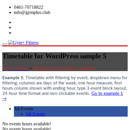
0461-70718822
info@gymplus.club
Timetable for WordPress sample 5
Gym+ Fitness
>
Timetable for WordPress sample 5
Example 5.
Timetable with filtering by event, dropdown menu for
filtering, columns are days of the week, one hour measure, first
hours column shown with ending hour, type 3 event block layout,
24 hour time format and non-clickable events.
Go to example 1
→
All Events
All Events
No events hours available!
No events hours available!